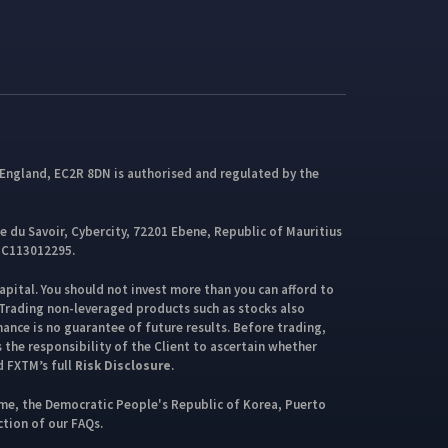
England, EC2R 8DN is authorised and regulated by the
du Savoir, Cybercity, 72201 Ebene, Republic of Mauritius
r C113012295.
capital. You should not invest more than you can afford to
. Trading non-leveraged products such as stocks also
rmance is no guarantee of future results. Before trading,
s the responsibility of the Client to ascertain whether
d FXTM’s full
Risk Disclosure
.
name, the Democratic People's Republic of Korea, Puerto
tion of our FAQs.