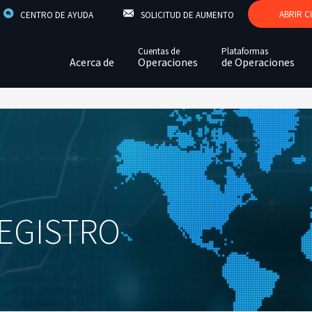
ABRIR C
CENTRO DE AYUDA
SOLICITUD DE AUMENTO
Cuentas de
Plataformas
Acerca de
Operaciones
de Operaciones
Acerca de
Cuentas de Operaciones
Resumen
Premios internacionales
Comparación de Cuentas
MetaTrader 5 (MT5)
Noticias y Eventos
Seguridad de los fondos de los clien
MetaTrader 4 (MT4)
¿Por qué Forex Time
Depósitos y Reembolsos
Comparativa de MT5 fr
MT4
Desempeño de Estadísticas
Apalancamiento y requisitos de ma
EGISTRO
Careers
Comisiones
Invite a un amigo y ganen 50 euros cada uno