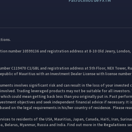
Patrocinios de FXTM
ctions.
ion number 10599136 and registration address at 8-10 Old Jewry, London, 
ber C119470 C1/GBL and registration address at 5th Floor, NEX Tower, Rue 
Republic of Mauritius with an Investment Dealer License with license numbe
ments involves significant risk and can result in the loss of your invested 
 involved. Trading leveraged products may not be suitable for all investors
ise, which could mean getting back less than you originally put in. Past perfo
vestment objectives and seek independent financial advice if necessary. It i
based on the legal requirements in his/her country of residence. Please rea
rvices to residents of the USA, Mauritius, Japan, Canada, Haiti, Iran, Suri
ba, Belarus, Myanmar, Russia and India. Find out more in the
Regulations
sec