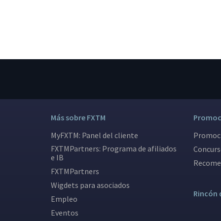
Más sobre FXTM
Promoci
MyFXTM: Panel del cliente
Promoci
FXTMPartners: Programa de afiliados
Concurs
e IB
Recomen
FXTMPartners
Wigdets para asociados
Rincón 
Empleo
Eventos